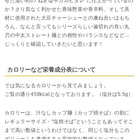
せた濃いめの“ねぎ塩牛カルビダレ”に仕上がっているの
か？さり気なく利かせた香味野菜や香辛料、そして具
材に使用された大豆チャーシューとの兼ね合いはもち
ろん、なんと言ってもシリーズらしい歯切れの良い丸
刃の中太ストレート麺との相性やバランスなどなど…
じっくりと確認していきたいと思います！
カロリーなど栄養成分表について
では気になるカロリーから見てみましょう。
ご覧の通り458kcalとなっております。（塩分は5.5g）
カロリーは、汁なしカップ麺（カップ焼そば）の割に
レギュラーサイズ・“塩焼そば”ということもあってそこ
まで高い数値というわけではなく、同じく塩分もこの
ボリュームを考慮すると平均的な数値となっていま