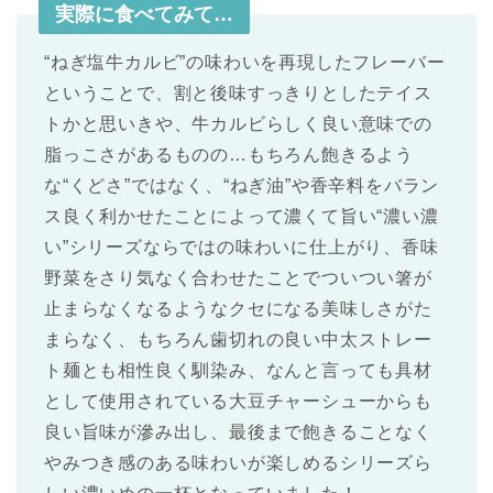
実際に食べてみて…
“ねぎ塩牛カルビ”の味わいを再現したフレーバー
ということで、割と後味すっきりとしたテイス
トかと思いきや、牛カルビらしく良い意味での
脂っこさがあるものの…もちろん飽きるよう
な“くどさ”ではなく、“ねぎ油”や香辛料をバラン
ス良く利かせたことによって濃くて旨い“濃い濃
い”シリーズならではの味わいに仕上がり、香味
野菜をさり気なく合わせたことでついつい箸が
止まらなくなるようなクセになる美味しさがた
まらなく、もちろん歯切れの良い中太ストレー
ト麺とも相性良く馴染み、なんと言っても具材
として使用されている大豆チャーシューからも
良い旨味が滲み出し、最後まで飽きることなく
やみつき感のある味わいが楽しめるシリーズら