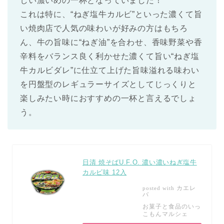
しい濃いめの一杯となっていました！
これは特に、“ねぎ塩牛カルビ”といった濃くて旨
い焼肉店で人気の味わいが好みの方はもちろ
ん、牛の旨味に“ねぎ油”を合わせ、香味野菜や香
辛料をバランス良く利かせた濃くて旨い“ねぎ塩
牛カルビダレ”に仕立て上げた旨味溢れる味わい
を円盤型のレギュラーサイズとしてじっくりと
楽しみたい時におすすめの一杯と言えるでしょ
う。
日清 焼そばU.F.O. 濃い濃いねぎ塩牛
カルビ味 12入
カエレ
posted with
バ
お菓子と食品のいっ
こもんマルシェ