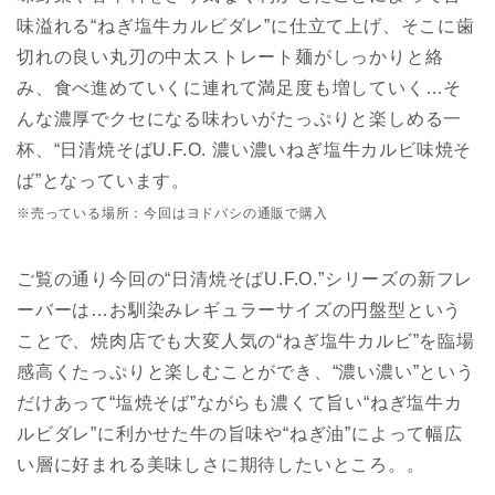
味溢れる“ねぎ塩牛カルビダレ”に仕立て上げ、そこに歯
切れの良い丸刃の中太ストレート麺がしっかりと絡
み、食べ進めていくに連れて満足度も増していく…そ
んな濃厚でクセになる味わいがたっぷりと楽しめる一
杯、“日清焼そばU.F.O. 濃い濃いねぎ塩牛カルビ味焼そ
ば”となっています。
※売っている場所：今回はヨドバシの通販で購入
ご覧の通り今回の“日清焼そばU.F.O.”シリーズの新フレ
ーバーは…お馴染みレギュラーサイズの円盤型という
ことで、焼肉店でも大変人気の“ねぎ塩牛カルビ”を臨場
感高くたっぷりと楽しむことができ、“濃い濃い”という
だけあって“塩焼そば”ながらも濃くて旨い“ねぎ塩牛カ
ルビダレ”に利かせた牛の旨味や“ねぎ油”によって幅広
い層に好まれる美味しさに期待したいところ。。