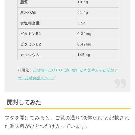
脂質
19.5g
炭水化物
61.4g
食塩相当量
5.5g
ビタミンB1
0.39mg
ビタミンB2
0.42mg
カルシウム
145mg
引用元：
日清焼そばU.F.O. 濃い濃いねぎ塩牛カルビ味焼そ
ば | 日清食品グループ
開封してみた
フタを開けてみると、ご覧の通り“液体だれ”と記載され
た調味料がひとつだけ入っています。