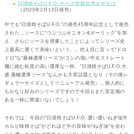
日清焼そばU.F.O. チーズ背脂台湾まぜそば
（2023年2月13日発売）
中でも“日清焼そばU.F.O.”の発売45周年記念として発売
された…ソースに“つぶつぶオニオン&ガーリック”を加
え、さらにソースを増量したことによってシリーズ史
上最高に濃くて美味いという。。控え目に言って“ドロ
ドロ”な“最極濃厚ソース”がコシの強い中太ストレート
麺に絡む粘度の高い濃厚な一杯、“日清焼そばU.F.O.大
盛 最極濃厚ソース”なんかも大変話題となり（その後レ
ギュラーサイズとしてリニューアル発売）…個人的に
もかなり好みのシリーズですので今回もまた安定感の
ある一杯に間違いないでしょう！
それでは、今回の“日清焼そばU.F.O. 濃い濃いねぎ塩牛
カルビ味焼そば”がどれほど牛の旨味や“ねぎ油”を合わ