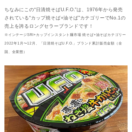
ちなみにこの“日清焼そばU.F.O.”は、1976年から発売
されている“カップ焼そば+油そば”カテゴリーでNo.1の
売上を誇るロングセラーブランドです！
※インテージSRI+カップインスタント麺市場 焼そば+油そばカテゴリー
2022年1月〜12月、「日清焼そばU.F.O.」ブランド累計販売金額（全
国、全業態）