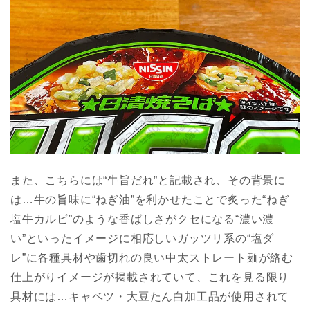
また、こちらには“牛旨だれ”と記載され、その背景に
は…牛の旨味に“ねぎ油”を利かせたことで炙った“ねぎ
塩牛カルビ”のような香ばしさがクセになる“濃い濃
い”といったイメージに相応しいガッツリ系の“塩ダ
レ”に各種具材や歯切れの良い中太ストレート麺が絡む
仕上がりイメージが掲載されていて、これを見る限り
具材には…キャベツ・大豆たん白加工品が使用されて