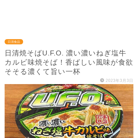
日清食品
日清焼そばU.F.O. 濃い濃いねぎ塩牛
カルビ味焼そば！香ばしい風味が食欲
そそる濃くて旨い一杯
2023年3月3日