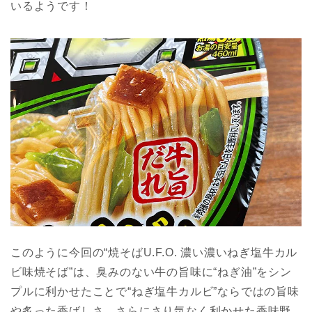
いるようです！
このように今回の“焼そばU.F.O. 濃い濃いねぎ塩牛カル
ビ味焼そば”は、臭みのない牛の旨味に“ねぎ油”をシン
プルに利かせたことで“ねぎ塩牛カルビ”ならではの旨味
や炙った香ばしさ、さらにさり気なく利かせた香味野