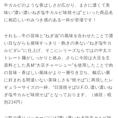
牛カルビのような香ばしさが広がり、まさに濃くて美
味い“濃い濃いねぎ塩牛カルビ味焼そば”といった商品名
に相応しいやみつき感のある一杯が登場です！
それも…牛の旨味と“ねぎ油”の風味を合わせたことで濃
い目ながらも後味すっきり・飽きの来ない“ねぎ塩牛カ
ルビダレ”に仕上げ、そこにシリーズならではの中太ス
トレート麺がしっかりと絡み、さらに今回は大豆を主
原料とした具材“大豆チャーシュー”を使用したことで肉
の旨味・香ばしい風味がより一層引き立ち、幅広い層
に好まれる間違いない美味しさを“焼そば”に再現したレ
ギュラーサイズの一杯、“日清焼そばU.F.O. 濃い濃いね
ぎ塩牛カルビ味焼そば”となっております。（値段：税
別214円）
ご覧の通りパッケージには“濃い濃いねぎ塩牛カルビ味