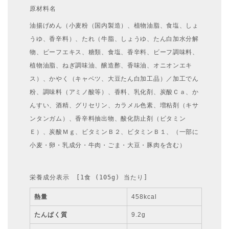
原材料名
油揚げめん（小麦粉（国内製造）、植物油脂、食塩、しょ
うゆ、香辛料）、たれ（牛脂、しょうゆ、たん白加水分解
物、ビーフエキス、糖類、食塩、香辛料、ビーフ調味料、
植物油脂、ねぎ調味油、醸造酢、香味油、オニオンエキ
ス）、かやく（キャベツ、大豆たん白加工品）／加工でん
粉、調味料（アミノ酸等）、香料、乳化剤、炭酸Ｃａ、か
んすい、酒精、グリセリン、カラメル色素、増粘剤（キサ
ンタンガム）、香辛料抽出物、酸化防止剤（ビタミン
Ｅ）、炭酸Ｍｇ、ビタミンＢ２、ビタミンＢ１、（一部に
小麦・卵・乳成分・牛肉・ごま・大豆・豚肉を含む）
栄養成分表示　[1食 (105g) 当たり]
熱量
458kcal
たんぱく質
9.2g