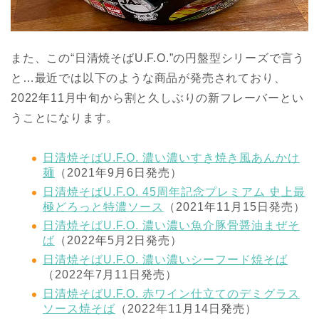
また、この“日清焼そばU.F.O.”の円盤型シリーズで言う
と…最近では以下のような商品が発売されており、
2022年11月中旬から割と久しぶりの新フレーバーとい
うことになります。
日清焼そばU.F.O. 濃い濃いすき焼き風あんかけ
麺
（2021年9月6日発売）
日清焼そばU.F.O. 45周年記念プレミアム 史上最
極どろっと特濃ソース
（2021年11月15日発売）
日清焼そばU.F.O. 濃い濃い魚介豚骨醤油まぜそ
ば
（2022年5月2日発売）
日清焼そばU.F.O. 濃い濃いシーフード焼そば
（2022年7月11日発売）
日清焼そばU.F.O. 赤ワイン仕立てのデミグラス
ソース焼そば
（2022年11月14日発売）