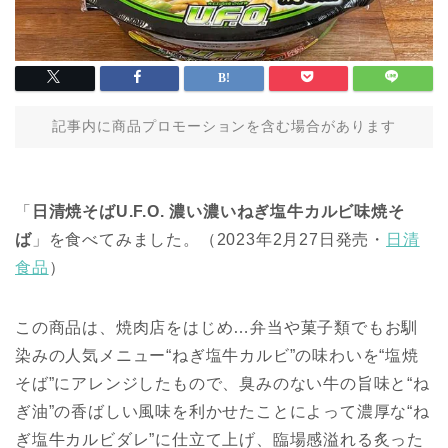
記事内に商品プロモーションを含む場合があります
「
日清焼そばU.F.O. 濃い濃いねぎ塩牛カルビ味焼そ
ば
」を食べてみました。（2023年2月27日発売・
日清
食品
）
この商品は、焼肉店をはじめ…弁当や菓子類でもお馴
染みの人気メニュー“ねぎ塩牛カルビ”の味わいを“塩焼
そば”にアレンジしたもので、臭みのない牛の旨味と“ね
ぎ油”の香ばしい風味を利かせたことによって濃厚な“ね
ぎ塩牛カルビダレ”に仕立て上げ、臨場感溢れる炙った