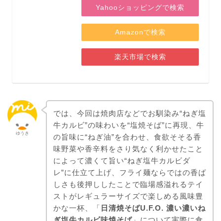
Yahooショッピングで検索
Amazonで検索
楽天市場で検索
では、今回は焼肉店などでお馴染み“ねぎ塩
牛カルビ”の味わいを“塩焼そば”に再現、牛
ゆうき
の旨味に“ねぎ油”を合わせ、食欲そそる香
味野菜や香辛料をさり気なく利かせたこと
によって濃くて旨い“ねぎ塩牛カルビダ
レ”に仕立て上げ、フライ麺ならではの香ば
しさも後押ししたことで臨場感溢れるテイ
ストがレギュラーサイズで楽しめる風味豊
かな一杯、「
日清焼そばU.F.O. 濃い濃いね
ぎ塩牛カルビ味焼そば
」について実際に食