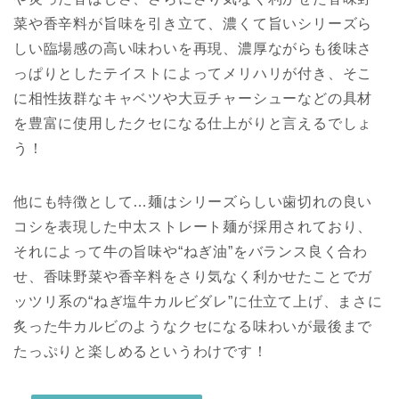
菜や香辛料が旨味を引き立て、濃くて旨いシリーズら
しい臨場感の高い味わいを再現、濃厚ながらも後味さ
っぱりとしたテイストによってメリハリが付き、そこ
に相性抜群なキャベツや大豆チャーシューなどの具材
を豊富に使用したクセになる仕上がりと言えるでしょ
う！
他にも特徴として…麺はシリーズらしい歯切れの良い
コシを表現した中太ストレート麺が採用されており、
それによって牛の旨味や“ねぎ油”をバランス良く合わ
せ、香味野菜や香辛料をさり気なく利かせたことでガ
ッツリ系の“ねぎ塩牛カルビダレ”に仕立て上げ、まさに
炙った牛カルビのようなクセになる味わいが最後まで
たっぷりと楽しめるというわけです！