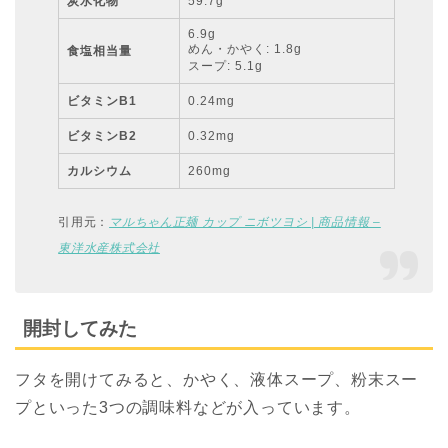
炭水化物
59.7g
6.9g
めん・かやく: 1.8g
食塩相当量
スープ: 5.1g
ビタミンB1
0.24mg
ビタミンB2
0.32mg
カルシウム
260mg
引用元：
マルちゃん正麺 カップ ニボツヨシ | 商品情報 –
東洋水産株式会社
開封してみた
フタを開けてみると、かやく、液体スープ、粉末スー
プといった3つの調味料などが入っています。