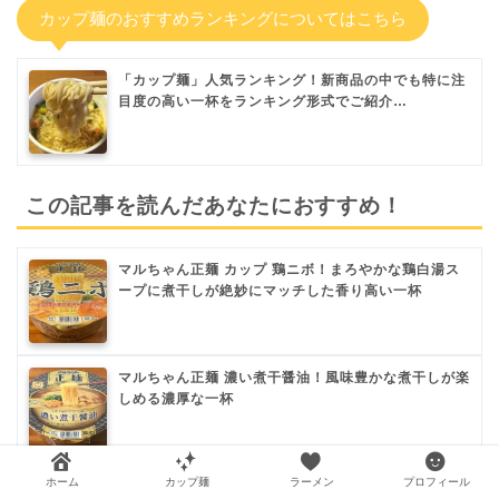
カップ麺のおすすめランキングについてはこちら
「カップ麺」人気ランキング！新商品の中でも特に注
目度の高い一杯をランキング形式でご紹介…
この記事を読んだあなたにおすすめ！
マルちゃん正麺 カップ 鶏ニボ！まろやかな鶏白湯ス
ープに煮干しが絶妙にマッチした香り高い一杯
マルちゃん正麺 濃い煮干醤油！風味豊かな煮干しが楽
しめる濃厚な一杯
ホーム
カップ麺
ラーメン
プロフィール
マルちゃん正麺 カップ 芳醇こく醤油！“自家製だ