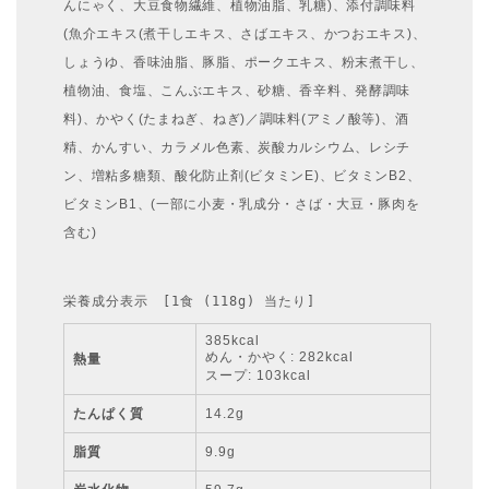
んにゃく、大豆食物繊維、植物油脂、乳糖)、添付調味料
(魚介エキス(煮干しエキス、さばエキス、かつおエキス)、
しょうゆ、香味油脂、豚脂、ポークエキス、粉末煮干し、
植物油、食塩、こんぶエキス、砂糖、香辛料、発酵調味
料)、かやく(たまねぎ、ねぎ)／調味料(アミノ酸等)、酒
精、かんすい、カラメル色素、炭酸カルシウム、レシチ
ン、増粘多糖類、酸化防止剤(ビタミンE)、ビタミンB2、
ビタミンB1、(一部に小麦・乳成分・さば・大豆・豚肉を
含む)
栄養成分表示　[1食 (118g) 当たり]
385kcal
めん・かやく: 282kcal
熱量
スープ: 103kcal
たんぱく質
14.2g
脂質
9.9g