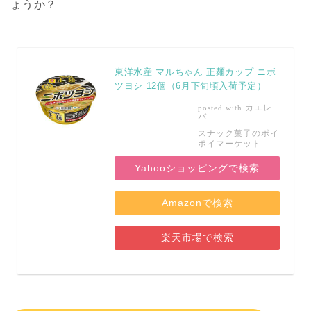
ょうか？
東洋水産 マルちゃん 正麺カップ ニボ
ツヨシ 12個（6月下旬頃入荷予定）
カエレ
posted with
バ
スナック菓子のポイ
ポイマーケット
Yahooショッピングで検索
Amazonで検索
楽天市場で検索