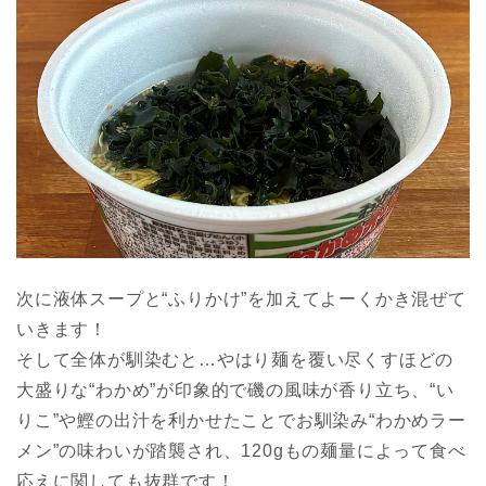
次に液体スープと“ふりかけ”を加えてよーくかき混ぜて
いきます！
そして全体が馴染むと…やはり麺を覆い尽くすほどの
大盛りな“わかめ”が印象的で磯の風味が香り立ち、“い
りこ”や鰹の出汁を利かせたことでお馴染み“わかめラー
メン”の味わいが踏襲され、120gもの麺量によって食べ
応えに関しても抜群です！