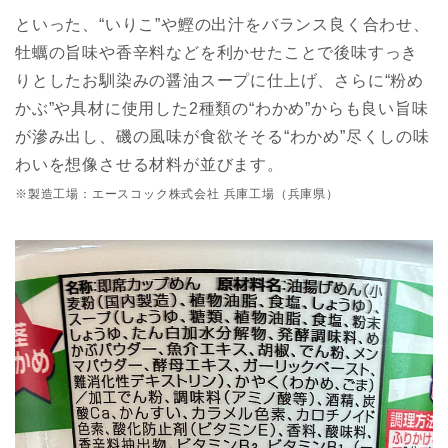
といった、“いりこ”や鰹の出汁をバランス良く合わせ、
牡蠣の旨味や香辛料などを利かせたことで後味すっき
りとしたお馴染みの醤油スープに仕上げ、さらに“粉め
かぶ”や具材に使用した2種類の“わかめ”からも良い旨味
が滲み出し、磯の風味が食欲そそる“わかめ”尽くしの味
わいを想像させる材料が並びます。
※製造工場：エースコック株式会社 兵庫工場（兵庫県）