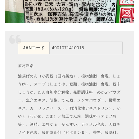
JANコード
4901071410018
原材料名
油揚げめん（小麦粉（国内製造）、植物油脂、食塩、しょ
うゆ）、スープ（しょうゆ、糖類、植物油脂、食塩、粉末
しょうゆ、たん白加水分解物、発酵調味料、めかぶパウダ
ー、魚介エキス、胡椒、でん粉、メンマパウダー、酵母エ
キス、ガーリックペースト、難消化性デキストリン）、か
やく（わかめ、ごま）／加工でん粉、調味料（アミノ酸
等）、酒精、炭酸Ｃａ、かんすい、カラメル色素、カロチ
ノイド色素、酸化防止剤（ビタミンＥ）、香料、酸味料、