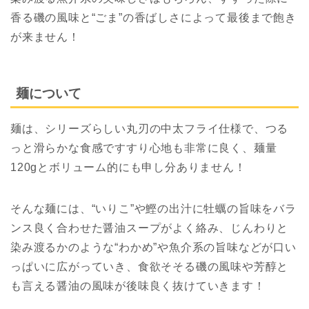
香る磯の風味と“ごま”の香ばしさによって最後まで飽き
が来ません！
麺について
麺は、シリーズらしい丸刃の中太フライ仕様で、つる
っと滑らかな食感ですすり心地も非常に良く、麺量
120gとボリューム的にも申し分ありません！
そんな麺には、“いりこ”や鰹の出汁に牡蠣の旨味をバラ
ンス良く合わせた醤油スープがよく絡み、じんわりと
染み渡るかのような“わかめ”や魚介系の旨味などが口い
っぱいに広がっていき、食欲そそる磯の風味や芳醇と
も言える醤油の風味が後味良く抜けていきます！