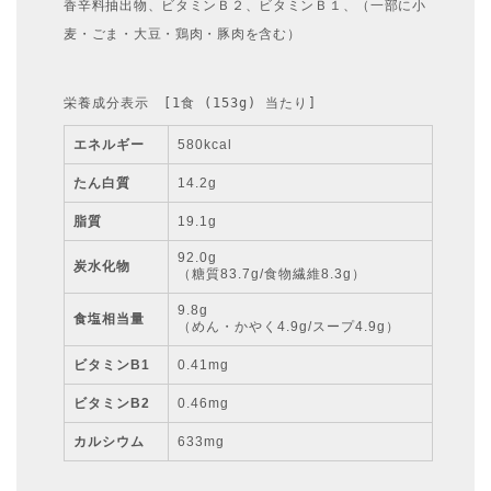
香辛料抽出物、ビタミンＢ２、ビタミンＢ１、（一部に小
麦・ごま・大豆・鶏肉・豚肉を含む）
栄養成分表示　[1食 (153g) 当たり]
エネルギー
580kcal
たん白質
14.2g
脂質
19.1g
92.0g
炭水化物
（糖質83.7g/食物繊維8.3g）
9.8g
食塩相当量
（めん・かやく4.9g/スープ4.9g）
ビタミンB1
0.41mg
ビタミンB2
0.46mg
カルシウム
633mg