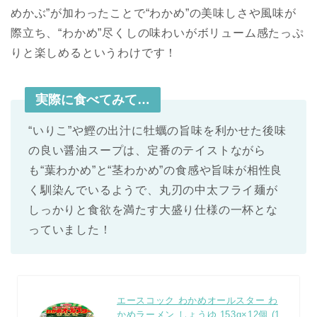
めかぶ”が加わったことで“わかめ”の美味しさや風味が
際立ち、“わかめ”尽くしの味わいがボリューム感たっぷ
りと楽しめるというわけです！
実際に食べてみて…
“いりこ”や鰹の出汁に牡蠣の旨味を利かせた後味
の良い醤油スープは、定番のテイストながら
も“葉わかめ”と“茎わかめ”の食感や旨味が相性良
く馴染んでいるようで、丸刃の中太フライ麺が
しっかりと食欲を満たす大盛り仕様の一杯とな
っていました！
エースコック わかめオールスター わ
かめラーメン しょうゆ 153g×12個 (1