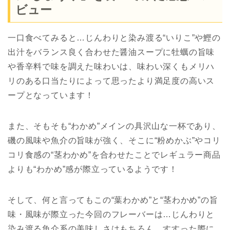
ビュー
一口食べてみると…じんわりと染み渡る“いりこ”や鰹の
出汁をバランス良く合わせた醤油スープに牡蠣の旨味
や香辛料で味を調えた味わいは、味わい深くもメリハ
リのある口当たりによって思ったより満足度の高いス
ープとなっています！
また、そもそも“わかめ”メインの具沢山な一杯であり、
磯の風味や魚介の旨味が強く、そこに“粉めかぶ”やコリ
コリ食感の“茎わかめ”を合わせたことでレギュラー商品
よりも“わかめ”感が際立っているようです！
そして、何と言ってもこの“葉わかめ”と“茎わかめ”の旨
味・風味が際立った今回のフレーバーは…じんわりと
染み渡る魚介系の美味しさはもちろん、すすった際に