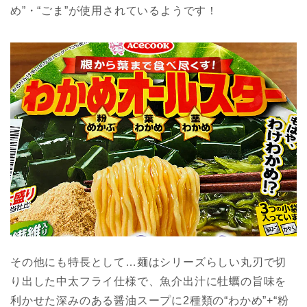
め”・“ごま”が使用されているようです！
その他にも特長として…麺はシリーズらしい丸刃で切
り出した中太フライ仕様で、魚介出汁に牡蠣の旨味を
利かせた深みのある醤油スープに2種類の“わかめ”+“粉