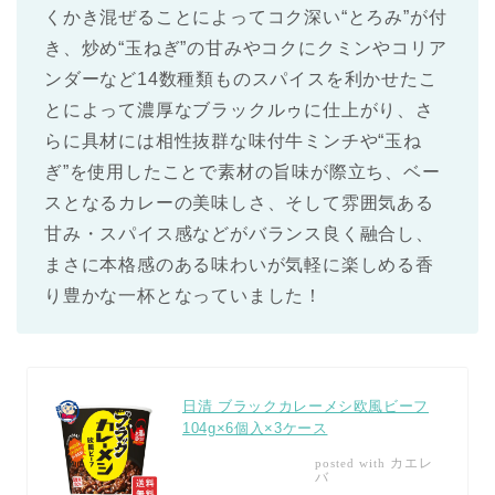
くかき混ぜることによってコク深い“とろみ”が付
き、炒め“玉ねぎ”の甘みやコクにクミンやコリア
ンダーなど14数種類ものスパイスを利かせたこ
とによって濃厚なブラックルゥに仕上がり、さ
らに具材には相性抜群な味付牛ミンチや“玉ね
ぎ”を使用したことで素材の旨味が際立ち、ベー
スとなるカレーの美味しさ、そして雰囲気ある
甘み・スパイス感などがバランス良く融合し、
まさに本格感のある味わいが気軽に楽しめる香
り豊かな一杯となっていました！
日清 ブラックカレーメシ欧風ビーフ
104g×6個入×3ケース
カエレ
posted with
バ