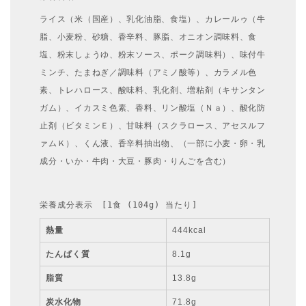
ライス（米（国産）、乳化油脂、食塩）、カレールゥ（牛
脂、小麦粉、砂糖、香辛料、豚脂、オニオン調味料、食
塩、粉末しょうゆ、粉末ソース、ポーク調味料）、味付牛
ミンチ、たまねぎ／調味料（アミノ酸等）、カラメル色
素、トレハロース、酸味料、乳化剤、増粘剤（キサンタン
ガム）、イカスミ色素、香料、リン酸塩（Ｎａ）、酸化防
止剤（ビタミンＥ）、甘味料（スクラロース、アセスルフ
ァムＫ）、くん液、香辛料抽出物、（一部に小麦・卵・乳
成分・いか・牛肉・大豆・豚肉・りんごを含む）
栄養成分表示　[1食 (104g) 当たり]
熱量
444kcal
たんぱく質
8.1g
脂質
13.8g
炭水化物
71.8g