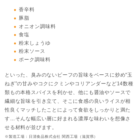
香辛料
豚脂
オニオン調味料
食塩
粉末しょうゆ
粉末ソース
ポーク調味料
といった、臭みのないビーフの旨味をベースに炒め“玉
ねぎ”の甘みやコクにクミンやコリアンダーなど14数種
類もの本格スパイスを利かせ、他にも醤油やソースで
繊細な旨味を引き立て、そこに食感の良いライスが相
性良くマッチしたことによって食欲をしっかりと満た
す…そんな幅広い層に好まれる濃厚な味わいを想像さ
せる材料が並びます。
※製造工場：日清食品株式会社 関西工場（滋賀県）