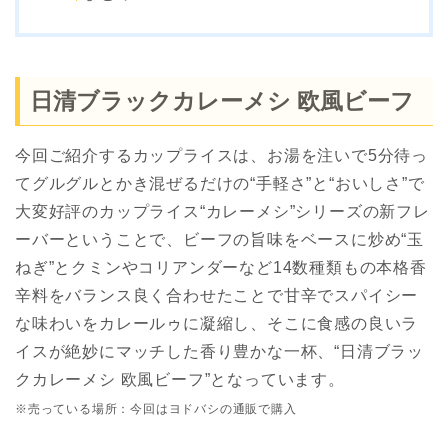
日清ブラックカレーメシ 欧風ビーフ
今回ご紹介するカップライスは、お湯を注いで5分待っ
てグルグルとかき混ぜるだけの“手軽さ”と“おいしさ”で
大変好評のカップライス“カレーメシ”シリーズの新フレ
ーバーということで、ビーフの旨味をベースに炒め“玉
ねぎ”とクミンやコリアンダーなど14数種類もの本格香
辛料をバランス良く合わせたことで甘辛でスパイシー
な味わいをカレールゥに凝縮し、そこに食感の良いラ
イスが絶妙にマッチした香り豊かな一杯、“日清ブラッ
クカレーメシ 欧風ビーフ”となっています。
※売っている場所：今回はヨドバシの通販で購入