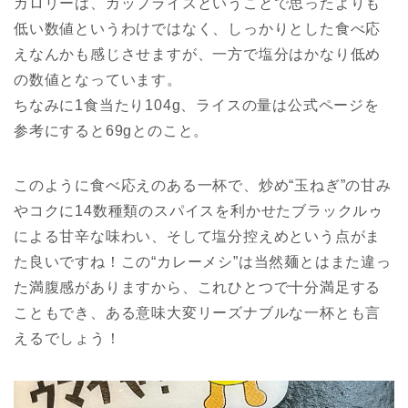
カロリーは、カップライスということで思ったよりも
低い数値というわけではなく、しっかりとした食べ応
えなんかも感じさせますが、一方で塩分はかなり低め
の数値となっています。
ちなみに1食当たり104g、ライスの量は公式ページを
参考にすると69gとのこと。
このように食べ応えのある一杯で、炒め“玉ねぎ”の甘み
やコクに14数種類のスパイスを利かせたブラックルゥ
による甘辛な味わい、そして塩分控えめという点がま
た良いですね！この“カレーメシ”は当然麺とはまた違っ
た満腹感がありますから、これひとつで十分満足する
こともでき、ある意味大変リーズナブルな一杯とも言
えるでしょう！