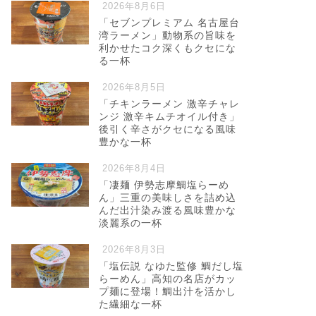
2026年8月6日
「セブンプレミアム 名古屋台
湾ラーメン」動物系の旨味を
利かせたコク深くもクセにな
る一杯
2026年8月5日
「チキンラーメン 激辛チャレ
ンジ 激辛キムチオイル付き」
後引く辛さがクセになる風味
豊かな一杯
2026年8月4日
「凄麺 伊勢志摩鯛塩らーめ
ん」三重の美味しさを詰め込
んだ出汁染み渡る風味豊かな
淡麗系の一杯
2026年8月3日
「塩伝説 なゆた監修 鯛だし塩
らーめん」高知の名店がカッ
プ麺に登場！鯛出汁を活かし
た繊細な一杯