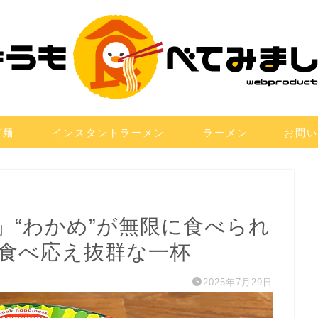
プ麺
インスタントラーメン
ラーメン
お問い
」“わかめ”が無限に食べられ
の食べ応え抜群な一杯
2025年7月29日