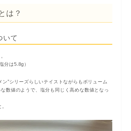
とは？
ついて
う。
塩分は5.8g）
メン”シリーズらしいテイストながらもボリューム
めな数値のようで、塩分も同じく高めな数値となっ
と。