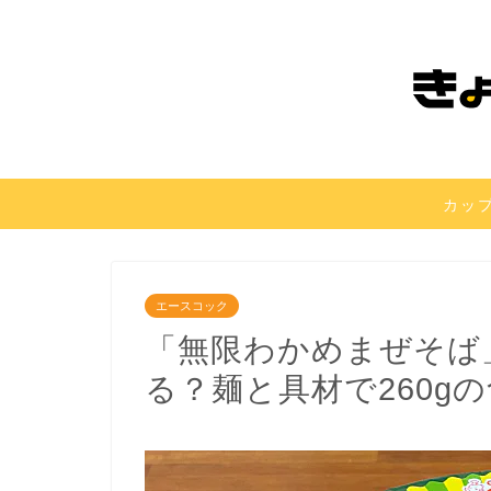
カッ
エースコック
「無限わかめまぜそば
る？麺と具材で260g