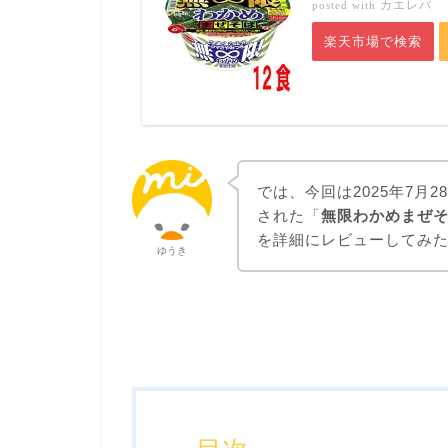
カエレバ
posted with
楽天市場で検索
では、今回は2025年7月
された「
無限わかめまぜ
を詳細にレビューしてみ
ゆうき