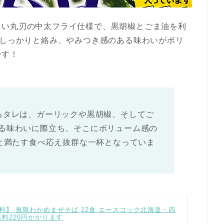
しい丸刃の中太フライ仕様で、黒胡椒とごま油を利
にしっかりと絡み、やみつき感のある味わいがボリ
です！
るタレは、ガーリックや黒胡椒、そしてご
る味わいに際立ち、そこにボリューム感の
ンと満たす食べ応え抜群な一杯となっていま
料】 無限わかめまぜそば 12食 エースコック北海道・四
料220円かかります