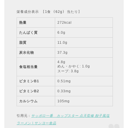
栄養成分表示　[1食 (62g) 当たり]
熱量
272kcal
たんぱく質
6.0g
脂質
11.0g
炭水化物
37.3g
4.8g
めん・かやく: 1.0g
食塩相当量
スープ: 3.8g
ビタミンB1
0.51mg
ビタミンB2
0.33mg
カルシウム
105mg
引用元：
サッポロ一番 カップスター 点天監修 餃子風塩
ラーメン | サンヨー食品