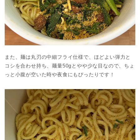
また、麺は丸刃の中細フライ仕様で、ほどよい弾力と
コシを合わせ持ち、麺量50gとやや少な目なので、ちょ
っと小腹が空いた時や夜食にもぴったりです！