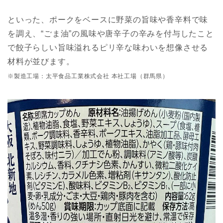
といった、ポークをベースに野菜の旨味や香辛料で味
を調え、“ごま油”の風味や唐辛子の辛みを付与したこと
で餃子らしい旨味溢れるピリ辛な味わいを想像させる
材料が並びます。
※製造工場：太平食品工業株式会社 本社工場（群馬県）