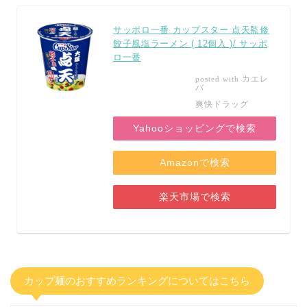
サッポロ一番 カップスター 点天監修
餃子風塩ラーメン ( 12個入 )/ サッポ
ロ一番
カエレ
posted with
バ
爽快ドラッグ
Yahooショッピングで検索
Amazonで検索
楽天市場で検索
カップ麺のおすすめランキングについてはこちら