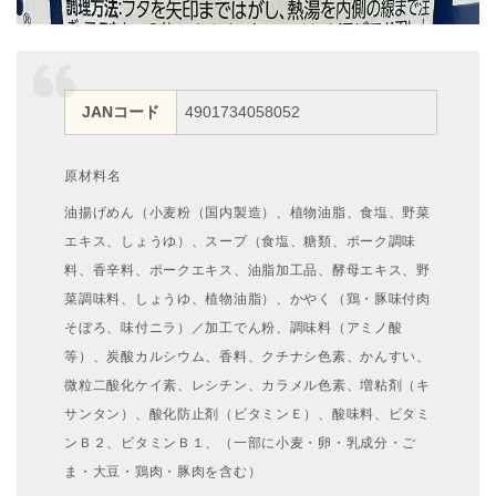
JANコード
4901734058052
原材料名
油揚げめん（小麦粉（国内製造）、植物油脂、食塩、野菜
エキス、しょうゆ）、スープ（食塩、糖類、ポーク調味
料、香辛料、ポークエキス、油脂加工品、酵母エキス、野
菜調味料、しょうゆ、植物油脂）、かやく（鶏・豚味付肉
そぼろ、味付ニラ）／加工でん粉、調味料（アミノ酸
等）、炭酸カルシウム、香料、クチナシ色素、かんすい、
微粒二酸化ケイ素、レシチン、カラメル色素、増粘剤（キ
サンタン）、酸化防止剤（ビタミンＥ）、酸味料、ビタミ
ンＢ２、ビタミンＢ１、（一部に小麦・卵・乳成分・ご
ま・大豆・鶏肉・豚肉を含む）