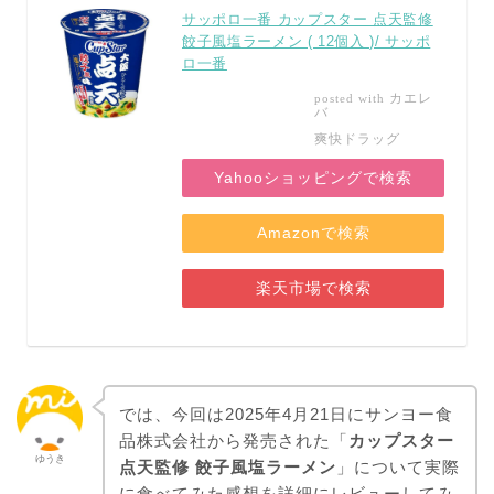
サッポロ一番 カップスター 点天監修
餃子風塩ラーメン ( 12個入 )/ サッポ
ロ一番
カエレ
posted with
バ
爽快ドラッグ
Yahooショッピングで検索
Amazonで検索
楽天市場で検索
では、今回は2025年4月21日にサンヨー食
品株式会社から発売された「
カップスター
ゆうき
点天監修 餃子風塩ラーメン
」について実際
に食べてみた感想を詳細にレビューしてみ