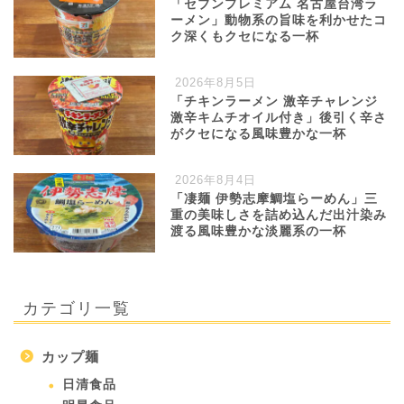
「セブンプレミアム 名古屋台湾ラ
ーメン」動物系の旨味を利かせたコ
ク深くもクセになる一杯
2026年8月5日
「チキンラーメン 激辛チャレンジ
激辛キムチオイル付き」後引く辛さ
がクセになる風味豊かな一杯
2026年8月4日
「凄麺 伊勢志摩鯛塩らーめん」三
重の美味しさを詰め込んだ出汁染み
渡る風味豊かな淡麗系の一杯
カテゴリ一覧
カップ麺
日清食品