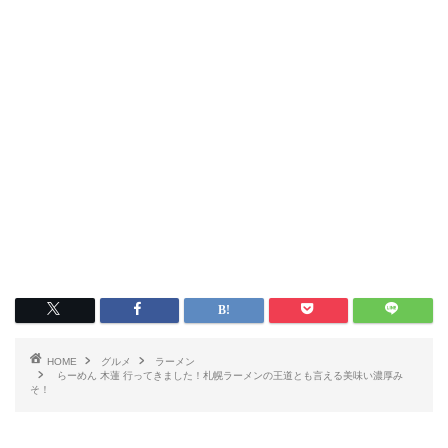
HOME
グルメ
ラーメン
らーめん 木蓮 行ってきました！札幌ラーメンの王道とも言える美味い濃厚み
そ！