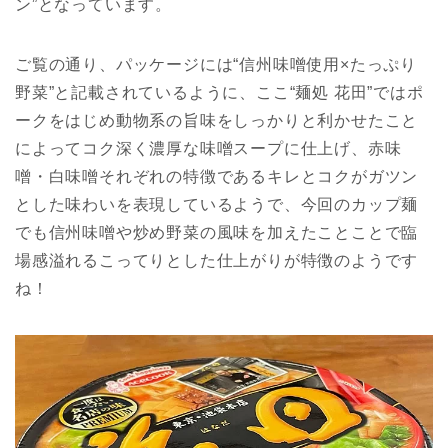
ン”となっています。
ご覧の通り、パッケージには“信州味噌使用×たっぷり
野菜”と記載されているように、ここ“麺処 花田”ではポ
ークをはじめ動物系の旨味をしっかりと利かせたこと
によってコク深く濃厚な味噌スープに仕上げ、赤味
噌・白味噌それぞれの特徴であるキレとコクがガツン
とした味わいを表現しているようで、今回のカップ麺
でも信州味噌や炒め野菜の風味を加えたことことで臨
場感溢れるこってりとした仕上がりが特徴のようです
ね！