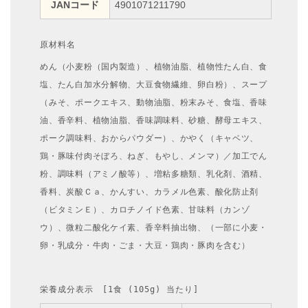
JANコード
4901071211790
原材料名
めん（小麦粉（国内製造）、植物油脂、植物性たん白、食
塩、たん白加水分解物、大豆食物繊維、卵白粉）、スープ
（みそ、ポークエキス、動物油脂、粉末みそ、食塩、香味
油、香辛料、植物油脂、香味調味料、砂糖、酵母エキス、
ポーク調味料、おからパウダー）、かやく（キャベツ、
鶏・豚味付肉そぼろ、ねぎ、もやし、メンマ）／加工でん
粉、調味料（アミノ酸等）、増粘多糖類、乳化剤、酒精、
香料、炭酸Ｃａ、かんすい、カラメル色素、酸化防止剤
（ビタミンＥ）、カロチノイド色素、甘味料（カンゾ
ウ）、微粒二酸化ケイ素、香辛料抽出物、（一部に小麦・
卵・乳成分・牛肉・ごま・大豆・鶏肉・豚肉を含む）
栄養成分表示　[1食 (105g) 当たり]