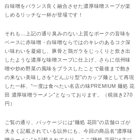
白味噌をバランス良く融合させた濃厚味噌スープが楽
しめるリッチな一杯が登場です！
それも…上記の通り臭みのない上質なポークの旨味を
ベースに赤味噌・白味噌ならではのキレのあるコク深
い味わいを凝縮し、豚骨と鶏ガラをじっくりと炊き出
したような濃厚な味噌スープに仕上げ、さらに信州味
噌や炒め野菜の風味をプラスしたことで最後まで飽き
の来ない美味しさを“どんぶり型”のカップ麺として再現
した一杯、“一度は食べたい名店の味PREMIUM 麺処 花
田 濃厚味噌ラーメン”となっております。（税抜き270
円）
ご覧の通り、パッケージには“麺処 花田”の店舗ロゴが
大きく記載されている以外にも、今回の商品名“濃厚味
噌ラーメン”と記載されており、ここ“麺処 花田”は主に