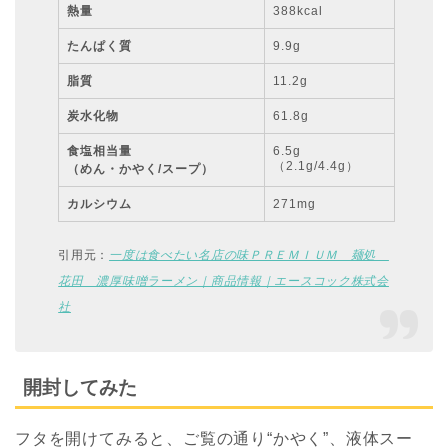
熱量
388kcal
たんぱく質
9.9g
脂質
11.2g
炭水化物
61.8g
食塩相当量
6.5g
（2.1g/4.4g）
（めん・かやく/スープ）
カルシウム
271mg
引用元：
一度は食べたい名店の味ＰＲＥＭＩＵＭ 麺処
花田 濃厚味噌ラーメン｜商品情報｜エースコック株式会
社
開封してみた
フタを開けてみると、ご覧の通り“かやく”、液体スー