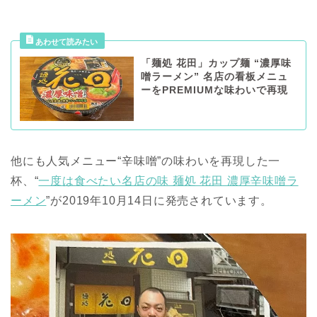
「麺処 花田」カップ麺 “濃厚味
噌ラーメン” 名店の看板メニュ
ーをPREMIUMな味わいで再現
他にも人気メニュー“辛味噌”の味わいを再現した一
杯、“
一度は食べたい名店の味 麺処 花田 濃厚辛味噌ラ
ーメン
”が2019年10月14日に発売されています。