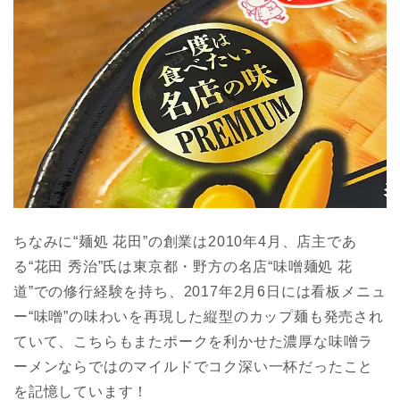
ちなみに“麺処 花田”の創業は2010年4月、店主であ
る“花田 秀治”氏は東京都・野方の名店“味噌麺処 花
道”での修行経験を持ち、2017年2月6日には看板メニュ
ー“味噌”の味わいを再現した縦型のカップ麺も発売され
ていて、こちらもまたポークを利かせた濃厚な味噌ラ
ーメンならではのマイルドでコク深い一杯だったこと
を記憶しています！