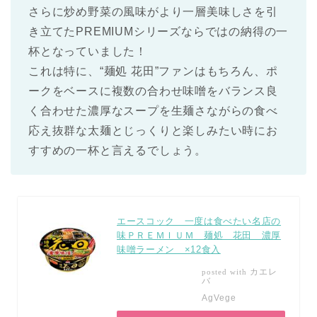
さらに炒め野菜の風味がより一層美味しさを引
き立てたPREMIUMシリーズならではの納得の一
杯となっていました！
これは特に、“麺処 花田”ファンはもちろん、ポ
ークをベースに複数の合わせ味噌をバランス良
く合わせた濃厚なスープを生麺さながらの食べ
応え抜群な太麺とじっくりと楽しみたい時にお
すすめの一杯と言えるでしょう。
エースコック 一度は食べたい名店の
味ＰＲＥＭＩＵＭ 麺処 花田 濃厚
味噌ラーメン ×12食入
カエレ
posted with
バ
AgVege