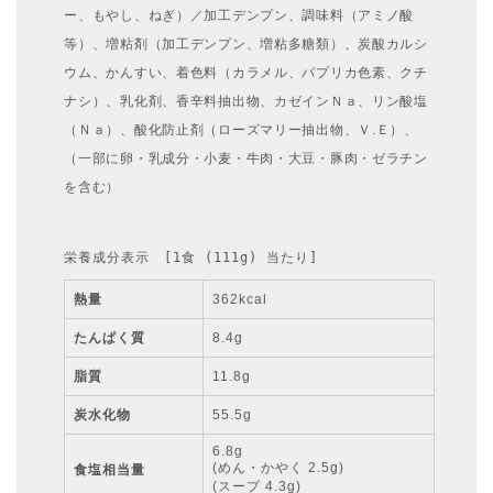
ー、もやし、ねぎ）／加工デンプン、調味料（アミノ酸
等）、増粘剤（加工デンプン、増粘多糖類）、炭酸カルシ
ウム、かんすい、着色料（カラメル、パプリカ色素、クチ
ナシ）、乳化剤、香辛料抽出物、カゼインＮａ、リン酸塩
（Ｎａ）、酸化防止剤（ローズマリー抽出物、Ｖ.Ｅ）、
（一部に卵・乳成分・小麦・牛肉・大豆・豚肉・ゼラチン
を含む）
栄養成分表示　[1食 (111g) 当たり]
熱量
362kcal
たんぱく質
8.4g
脂質
11.8g
炭水化物
55.5g
6.8g
(めん・かやく 2.5g)
食塩相当量
(スープ 4.3g)