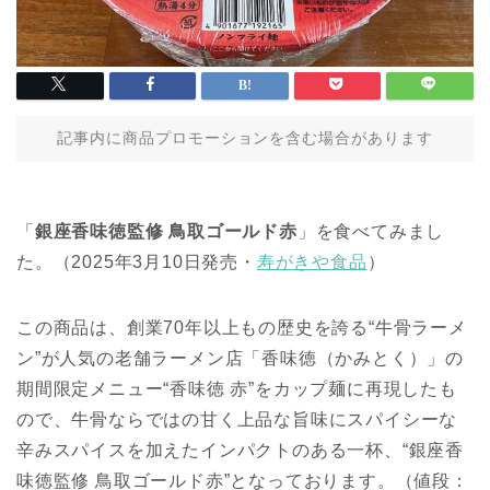
記事内に商品プロモーションを含む場合があります
「
銀座香味徳監修 鳥取ゴールド赤
」を食べてみまし
た。（2025年3月10日発売・
寿がきや食品
）
この商品は、創業70年以上もの歴史を誇る“牛骨ラーメ
ン”が人気の老舗ラーメン店「香味徳（かみとく）」の
期間限定メニュー“香味徳 赤”をカップ麺に再現したも
ので、牛骨ならではの甘く上品な旨味にスパイシーな
辛みスパイスを加えたインパクトのある一杯、“銀座香
味徳監修 鳥取ゴールド赤”となっております。（値段：