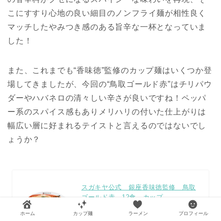
こにすすり心地の良い細目のノンフライ麺が相性良く
マッチしたやみつき感のある旨辛な一杯となっていま
した！
また、これまでも“香味徳”監修のカップ麺はいくつか登
場してきましたが、今回の“鳥取ゴールド赤”はチリパウ
ダーやハバネロの清々しい辛さが良いですね！ペッパ
ー系のスパイス感もありメリハリの付いた仕上がりは
幅広い層に好まれるテイストと言えるのではないでし
ょうか？
スガキヤ公式 銀座香味徳監修 鳥取
ゴールド赤 12食 カップ
カエレ
posted with
ホーム
カップ麺
ラーメン
プロフィール
バ