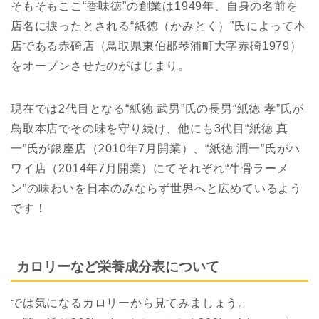
そもそもここ“香味徳”の創業は1949年、自身の名前を
店名に捩ったとされる“
紙徳（かみとく）
”氏によって本
店である赤碕店（鳥取県東伯郡琴浦町大字赤碕1979）
をオープンさせたのがはじまり。
現在では2代目となる“紙徳 武男”氏の長男“紙徳 孝”氏が
鳥取本店でその味を守り続け、他にも3代目“紙徳 真
一”氏が銀座店（2010年7月開業）、“紙徳 潤一”氏がハ
ワイ店（2014年7月開業）にてそれぞれ“牛骨ラーメ
ン”の味わいを日本のみならず世界へと広めているよう
です！
カロリーなど栄養成分表について
では気になるカロリーから見てみましょう。