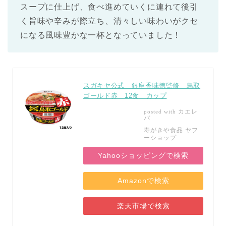
スープに仕上げ、食べ進めていくに連れて後引
く旨味や辛みが際立ち、清々しい味わいがクセ
になる風味豊かな一杯となっていました！
スガキヤ公式 銀座香味徳監修 鳥取
ゴールド赤 12食 カップ
カエレ
posted with
バ
寿がきや食品 ヤフ
ーショップ
Yahooショッピングで検索
Amazonで検索
楽天市場で検索