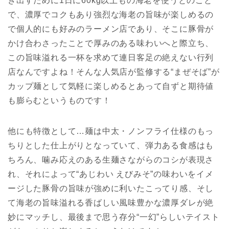
き出すために1日に60kg以上もの海老を使うとのこと
で、濃厚でコクもあり強烈な海老の旨味が楽しめるの
で個人的にも好みのラーメン店であり、そこに豚骨が
かけ合わさったことで厚みのある味わいへと際立ち、
この旨味溢れる一杯を求めて連日客足の絶えない行列
店なんですよね！そんな人気店が監修する“まぜそば”が
カップ麺として気軽に楽しめるとあって自ずと期待値
も膨らむというものです！
他にも特徴として…麺は中太・ノンフライ仕様のもっ
ちりとした仕上がりとなっていて、弾力ある食感はも
ちろん、噛み応えのある生麺さながらのコシが表現さ
れ、それによって“あじわい えびみそ”の味わいをイメ
ージした豚骨の旨味が強めに利いたこってり感、そし
て海老の旨味溢れる香ばしい風味豊かな濃厚ダレが絶
妙にマッチし、最後まで思う存分“一幻”らしいテイスト