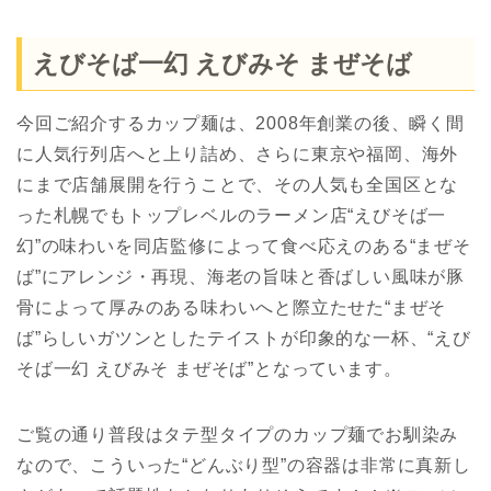
えびそば一幻 えびみそ まぜそば
今回ご紹介するカップ麺は、2008年創業の後、瞬く間
に人気行列店へと上り詰め、さらに東京や福岡、海外
にまで店舗展開を行うことで、その人気も全国区とな
った札幌でもトップレベルのラーメン店“えびそば一
幻”の味わいを同店監修によって食べ応えのある“まぜそ
ば”にアレンジ・再現、海老の旨味と香ばしい風味が豚
骨によって厚みのある味わいへと際立たせた“まぜそ
ば”らしいガツンとしたテイストが印象的な一杯、“えび
そば一幻 えびみそ まぜそば”となっています。
ご覧の通り普段はタテ型タイプのカップ麺でお馴染み
なので、こういった“どんぶり型”の容器は非常に真新し