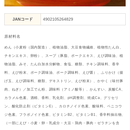
JANコード
4902105264829
原材料名
めん（小麦粉（国内製造）、植物油脂、大豆食物繊維、植物性たん白、
チキンエキス、卵粉）、スープ（豚脂、ポークエキス、えび調味油、植
物油脂、みそ、たん白加水分解物、食塩、糖類、チキン調味料、香辛
料、えび粉末、ポーク調味油、ポーク調味料、えび醤）、ふりかけ（揚
げ玉、えび調味料、糖類、デキストリン、えび粉末）、かやく（味付豚
肉、ねぎ）／加工でん粉、調味料（アミノ酸等）、かんすい、炭酸CA、
カラメル色素、酒精、香料、乳化剤、pH調整剤、焼成Ca、グリセリ
ン、酸化防止剤（ビタミンE）、カロチノイド色素、酸味料、ベニコウ
ジ色素、フラボノイド色素、ビタミンB2、ビタミンB1、香辛料抽出物、
（一部にえび・小麦・卵・乳成分・大豆・鶏肉・豚肉・ゼラチンを含