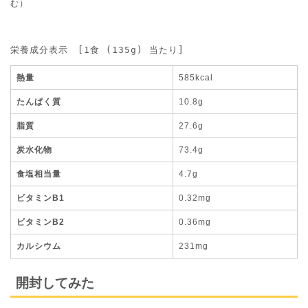
む）
栄養成分表示　[1食 (135g) 当たり]
熱量
585kcal
たんぱく質
10.8g
脂質
27.6g
炭水化物
73.4g
食塩相当量
4.7g
ビタミンB1
0.32mg
ビタミンB2
0.36mg
カルシウム
231mg
開封してみた