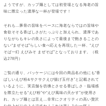
ようですが、カップ麺としては初登場となる海老の旨
味に際立った濃厚な一杯が登場です！
それも…豚骨の旨味をベースに海老ならではの旨味や
食欲そそる香ばしさがたっぷりと加えられ、濃厚であ
りながらもキレの良さによって最後まで飽きることの
ない“まぜそば”らしい食べ応えを再現した一杯、“えび
そば一幻 えびみそ まぜそば”となっております。（税
込278円）
ご覧の通り、パッケージには今回の商品名の他にも“香
ばしいえび粉&サクサクえび揚げ玉付き”と記載されて
いるように、実店舗を彷彿とさせる香ばしさ・臨場感
を際立たせる“えび粉”や“えび風味の天かす”が使用さ
れ、カップ麺とは言え…非常にクオリティの高い贅沢
な仕上がりのようですね！これは楽しみな一杯！