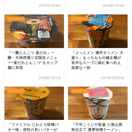
2025年11月8日
2025年11月3日
エースコック
エースコック
「一蘭とんこつ 釜だれ」一
「ぶっとメン 濃辛タンメン 大
蘭・天神西通り店限定メニュ
盛り」もっちもちの極太麺が
ー“釜だれとんこつ”をカップ
旨辛なスープに絡む食べ応え
麺に再現
抜群な一杯
2025年11月2日
2025年10月31日
エースコック
エースコック
「ファミマル じわとろ味噌バ
「千年こうじや監修 八海山酒
ター味」相性の良いバターが
粕仕立て 濃厚味噌ラーメン」