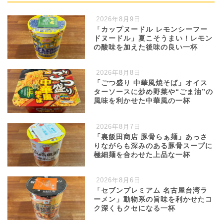
2026年8月9日
「カップヌードル レモンシーフー
ドヌードル」夏こそうまい！レモン
の酸味を加えた後味の良い一杯
2026年8月8日
「ごつ盛り 中華風焼そば」オイス
ターソースに炒め野菜や“ごま油”の
風味を利かせた中華風の一杯
2026年8月7日
「裏飯田商店 豚骨らぁ麺」あっさ
りながらも深みのある豚骨スープに
極細麺を合わせた上品な一杯
2026年8月6日
「セブンプレミアム 名古屋台湾ラ
ーメン」動物系の旨味を利かせたコ
ク深くもクセになる一杯