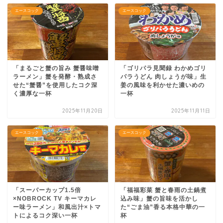
エースコック
エースコック
「まるごと蟹の旨み 蟹醤味噌
「ゴリパラ見聞録 わかめゴリ
ラーメン」蟹を発酵・熟成さ
パラうどん 肉しょうが味」生
せた“蟹醤”を使用したコク深
姜の風味を利かせた濃いめの
く濃厚な一杯
一杯
2025年11月20日
2025年11月11日
エースコック
エースコック
「スーパーカップ1.5倍
「福福彩菜 蟹と春雨の土鍋煮
×NOBROCK TV キーマカレ
込み味」蟹の旨味を活かし
ー味ラーメン」和風出汁×トマ
た“ごま油”香る本格中華の一
トによるコク深い一杯
杯