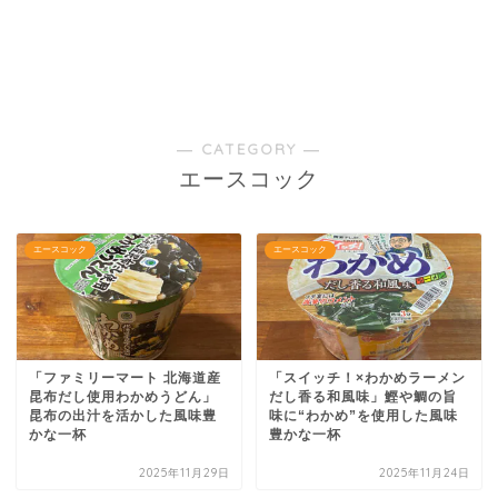
― CATEGORY ―
エースコック
エースコック
エースコック
「ファミリーマート 北海道産
「スイッチ！×わかめラーメン
昆布だし使用わかめうどん」
だし香る和風味」鰹や鯛の旨
昆布の出汁を活かした風味豊
味に“わかめ”を使用した風味
かな一杯
豊かな一杯
2025年11月29日
2025年11月24日