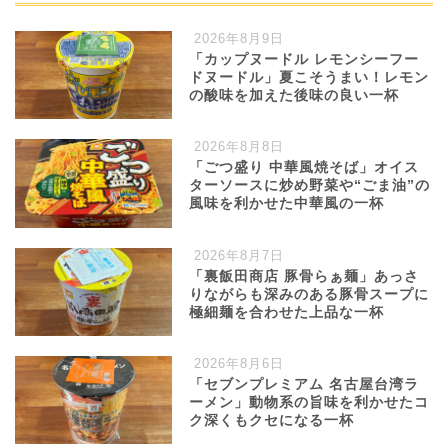
2026年8月9日
「カップヌードル レモンシーフー
ドヌードル」夏こそうまい！レモン
の酸味を加えた後味の良い一杯
2026年8月8日
「ごつ盛り 中華風焼そば」オイス
ターソースに炒め野菜や“ごま油”の
風味を利かせた中華風の一杯
2026年8月7日
「裏飯田商店 豚骨らぁ麺」あっさ
りながらも深みのある豚骨スープに
極細麺を合わせた上品な一杯
2026年8月6日
「セブンプレミアム 名古屋台湾ラ
ーメン」動物系の旨味を利かせたコ
ク深くもクセになる一杯