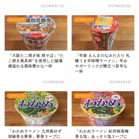
2025年8月17日
2025年8月16日
エースコック
エースコック
「大阪たこ焼き味 焼そば」“た
「辛旅 えんまのなみだ入り 札
こ焼き風具材”を使用した臨場
幌うま辛味噌ラーメン」辛み
感溢れる風味豊かな一杯
やガーリックが際立つ旨辛な
一杯
2025年8月5日
2025年8月4日
エースコック
エースコック
「わかめラーメン 九州産ゆず
「わかめラーメン 紀州南高梅
胡椒香る豚骨」豚骨スープに
香る塩」あっさり塩スープに