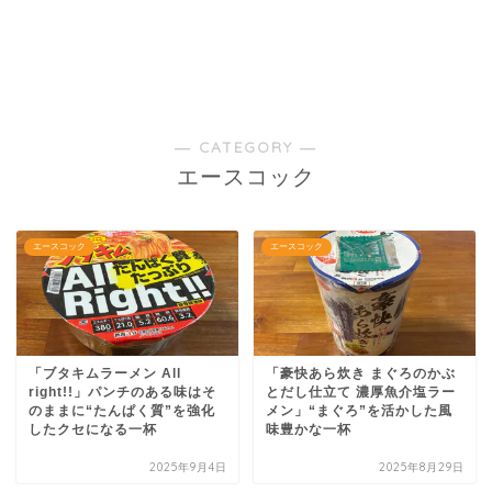
― CATEGORY ―
エースコック
エースコック
エースコック
「ブタキムラーメン All
「豪快あら炊き まぐろのかぶ
right!!」パンチのある味はそ
とだし仕立て 濃厚魚介塩ラー
のままに“たんぱく質”を強化
メン」“まぐろ”を活かした風
したクセになる一杯
味豊かな一杯
2025年9月4日
2025年8月29日