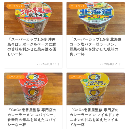
エースコック
エースコック
「スーパーカップ1.5倍 沖縄
「スーパーカップ1.5倍 北海道
島そば」ポークをベースに鰹
コーン塩バター味ラーメン」
の旨味を利かせた染み渡る優
野菜の旨味を活かした後味の
しい一杯
良い一杯
2025年8月22日
2025年8月21日
エースコック
エースコック
「CoCo壱番屋監修 専門店の
「CoCo壱番屋監修 専門店の
カレーラーメン スパイシー」
カレーラーメン マイルド」オ
香辛料の辛みを加えたスパイ
ニオンの甘みを加えたマイル
シーな一杯
ドな一杯