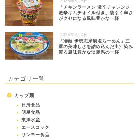
2026年8月5日
「チキンラーメン 激辛チャレンジ
激辛キムチオイル付き」後引く辛さ
がクセになる風味豊かな一杯
2026年8月4日
「凄麺 伊勢志摩鯛塩らーめん」三
重の美味しさを詰め込んだ出汁染み
渡る風味豊かな淡麗系の一杯
カテゴリ一覧
カップ麺
日清食品
明星食品
東洋水産
エースコック
サンヨー食品