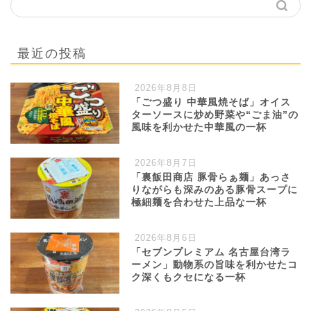
最近の投稿
2026年8月8日
「ごつ盛り 中華風焼そば」オイス
ターソースに炒め野菜や“ごま油”の
風味を利かせた中華風の一杯
2026年8月7日
「裏飯田商店 豚骨らぁ麺」あっさ
りながらも深みのある豚骨スープに
極細麺を合わせた上品な一杯
2026年8月6日
「セブンプレミアム 名古屋台湾ラ
ーメン」動物系の旨味を利かせたコ
ク深くもクセになる一杯