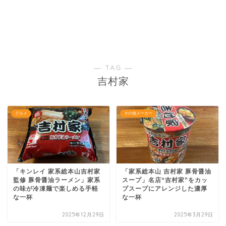
― TAG ―
吉村家
グルメ
その他メーカー
「キンレイ 家系総本山吉村家
「家系総本山 吉村家 豚骨醤油
監修 豚骨醤油ラーメン」家系
スープ」名店“吉村家”をカッ
の味が冷凍麺で楽しめる手軽
プスープにアレンジした濃厚
な一杯
な一杯
2025年12月29日
2025年3月29日