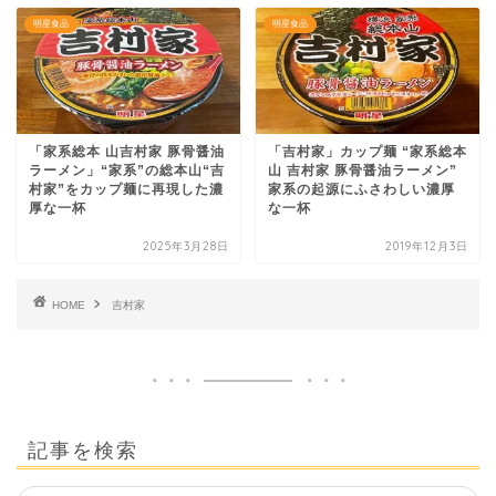
明星食品
明星食品
「家系総本 山吉村家 豚骨醤油
「吉村家」カップ麺 “家系総本
ラーメン」“家系”の総本山“吉
山 吉村家 豚骨醤油ラーメン”
村家”をカップ麺に再現した濃
家系の起源にふさわしい濃厚
厚な一杯
な一杯
2025年3月28日
2019年12月3日
HOME
吉村家
記事を検索