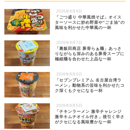
2026年8月8日
「ごつ盛り 中華風焼そば」オイス
ターソースに炒め野菜や“ごま油”の
風味を利かせた中華風の一杯
2026年8月7日
「裏飯田商店 豚骨らぁ麺」あっさ
りながらも深みのある豚骨スープに
極細麺を合わせた上品な一杯
2026年8月6日
「セブンプレミアム 名古屋台湾ラ
ーメン」動物系の旨味を利かせたコ
ク深くもクセになる一杯
2026年8月5日
「チキンラーメン 激辛チャレンジ
激辛キムチオイル付き」後引く辛さ
がクセになる風味豊かな一杯