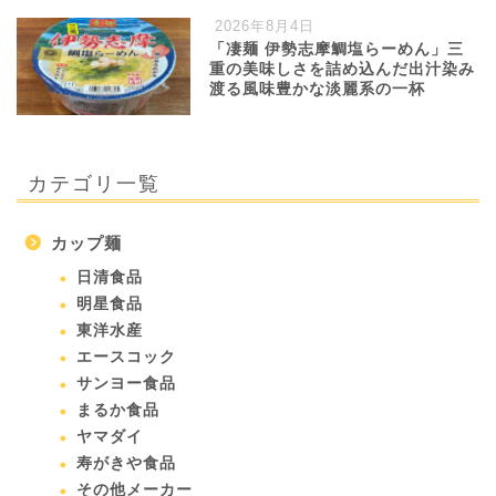
2026年8月4日
「凄麺 伊勢志摩鯛塩らーめん」三
重の美味しさを詰め込んだ出汁染み
渡る風味豊かな淡麗系の一杯
カテゴリ一覧
カップ麺
日清食品
明星食品
東洋水産
エースコック
サンヨー食品
まるか食品
ヤマダイ
寿がきや食品
その他メーカー