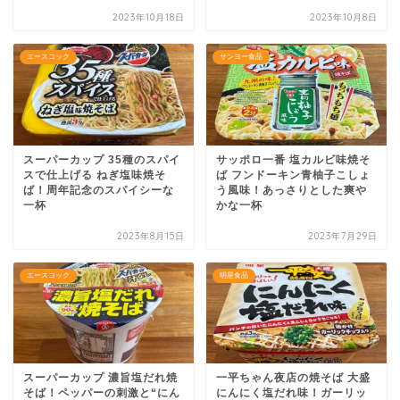
2023年10月18日
2023年10月8日
エースコック
サンヨー食品
スーパーカップ 35種のスパイ
サッポロ一番 塩カルビ味焼そ
スで仕上げる ねぎ塩味焼そ
ば フンドーキン青柚子こしょ
ば！周年記念のスパイシーな
う風味！あっさりとした爽や
一杯
かな一杯
2023年8月15日
2023年7月29日
エースコック
明星食品
スーパーカップ 濃旨塩だれ焼
一平ちゃん夜店の焼そば 大盛
そば！ペッパーの刺激と“にん
にんにく塩だれ味！ガーリッ