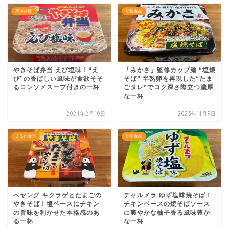
東洋水産
明星食品
やきそば弁当 えび塩味！“え
「みかさ」監修カップ麺 “塩焼
び”の香ばしい風味が食欲そそ
そば” 半熟卵を再現した“たま
るコンソメスープ付きの一杯
ごタレ”でコク深さ際立つ濃厚
な一杯
2024年2月10日
2023年11月9日
まるか食品
明星食品
ペヤング キクラゲとたまごの
チャルメラ ゆず塩味焼そば！
やきそば！塩ベースにチキン
チキンベースの焼そばソース
の旨味を利かせた本格感のあ
に爽やかな柚子香る風味豊か
る一杯
な一杯