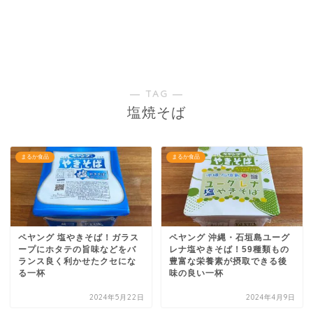
― TAG ―
塩焼そば
まるか食品
まるか食品
ペヤング 塩やきそば！ガラス
ペヤング 沖縄・石垣島ユーグ
ープにホタテの旨味などをバ
レナ塩やきそば！59種類もの
ランス良く利かせたクセにな
豊富な栄養素が摂取できる後
る一杯
味の良い一杯
2024年5月22日
2024年4月9日