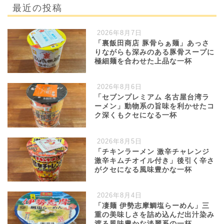
最近の投稿
2026年8月7日
「裏飯田商店 豚骨らぁ麺」あっさ
りながらも深みのある豚骨スープに
極細麺を合わせた上品な一杯
2026年8月6日
「セブンプレミアム 名古屋台湾ラ
ーメン」動物系の旨味を利かせたコ
ク深くもクセになる一杯
2026年8月5日
「チキンラーメン 激辛チャレンジ
激辛キムチオイル付き」後引く辛さ
がクセになる風味豊かな一杯
2026年8月4日
「凄麺 伊勢志摩鯛塩らーめん」三
重の美味しさを詰め込んだ出汁染み
渡る風味豊かな淡麗系の一杯