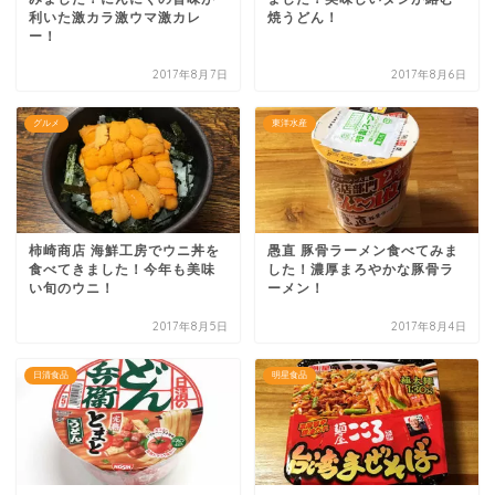
利いた激カラ激ウマ激カレ
焼うどん！
ー！
2017年8月7日
2017年8月6日
グルメ
東洋水産
柿崎商店 海鮮工房でウニ丼を
愚直 豚骨ラーメン食べてみま
食べてきました！今年も美味
した！濃厚まろやかな豚骨ラ
い旬のウニ！
ーメン！
2017年8月5日
2017年8月4日
日清食品
明星食品