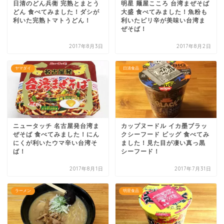
日清のどん兵衛 完熟とまとう
明星 麺屋こころ 台湾まぜそば
どん 食べてみました！ダシが
大盛 食べてみました！魚粉も
利いた完熟トマトうどん！
利いたピリ辛が美味い台湾ま
ぜそば！
2017年8月3日
2017年8月2日
ヤマダイ
日清食品
ニュータッチ 名古屋発台湾ま
カップヌードル イカ墨ブラッ
ぜそば 食べてみました！にん
クシーフード ビッグ 食べてみ
にくが利いたウマ辛い台湾そ
ました！見た目が凄い真っ黒
ば！
シーフード！
2017年8月1日
2017年7月31日
ラーメン
明星食品