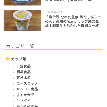
2026年8月3日
「塩伝説 なゆた監修 鯛だし塩らー
めん」高知の名店がカップ麺に登
場！鯛出汁を活かした繊細な一杯
カテゴリ一覧
カップ麺
日清食品
明星食品
東洋水産
エースコック
サンヨー食品
まるか食品
ヤマダイ
寿がきや食品