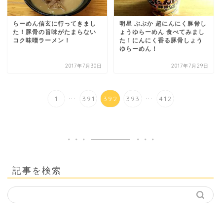
らーめん信玄に行ってきまし
明星 ぶぶか 超にんにく豚骨し
た！豚骨の旨味がたまらない
ょうゆらーめん 食べてみまし
コク味噌ラーメン！
た！にんにく香る豚骨しょう
ゆらーめん！
2017年7月30日
2017年7月29日
...
...
1
391
392
393
412
記事を検索