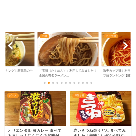
宅麺
カップ麺
ランキング！新商品の中
「宅麺（たくめん）」利用してみました！
激辛カップ麺！本当に
..
全国の有名ラーメン...
プ麺ランキング【随...
グルメ
東洋水産
オリエンタル 激カレー 食べて
赤いきつね焼うどん 食べてみ
みました！にんにくの旨味が
ました！美味しいダシが絡む